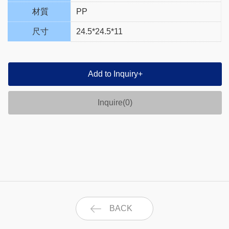
材質
PP
尺寸
24.5*24.5*11
Add to Inquiry
+
Inquire(
0
)
BACK