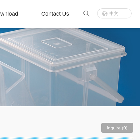
wnload
Contact Us
中文
Inquire (0)