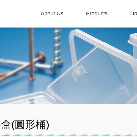
About Us
Products
Do
盒(圓形桶)